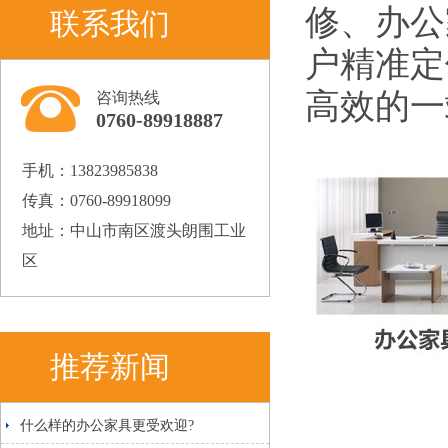
修、办公
联系我们
户精准定
高效的一
咨询热线
0760-89918887
手机：13823985838
传真：0760-89918099
地址：中山市南区渡头朗围工业
区
推荐新闻
什么样的办公家具更受欢迎?