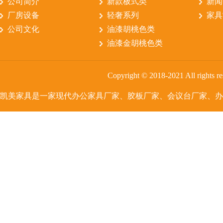
公司简介
新款板式类
新闻
厂房设备
轻奢系列
家具
公司文化
油漆胡桃色类
油漆金胡桃色类
Copyright © 2018-2021 All rig
凯美家具是一家
现代办公家具
厂家、胶板厂家、会议台厂家、办